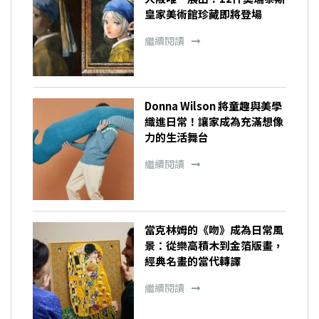
皇家美術館珍藏即將登場
繼續閱讀
Donna Wilson 將童趣與美學
織進日常！讓家成為充滿想像
力的生活舞台
繼續閱讀
當克林姆的《吻》成為日常風
景：從樂高積木到金箔版畫，
經典名畫的當代轉譯
繼續閱讀