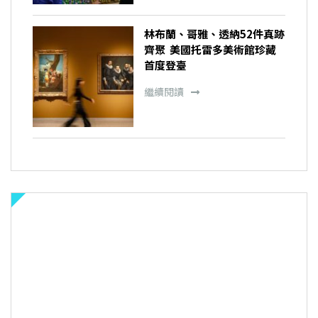
林布蘭、哥雅、透納52件真跡
齊聚 美國托雷多美術館珍藏
首度登臺
繼續閱讀