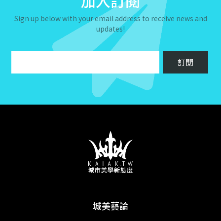
加入訂閱
Sign up below with your email address to receive news and
updates!
城美藝論