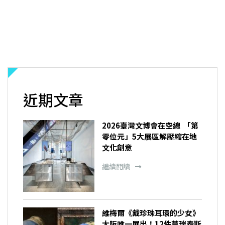
近期文章
2026臺灣文博會在空總 「第
零位元」5大展區解壓縮在地
文化創意
繼續閱讀
維梅爾《戴珍珠耳環的少女》
大阪唯一展出！12件莫瑞泰斯