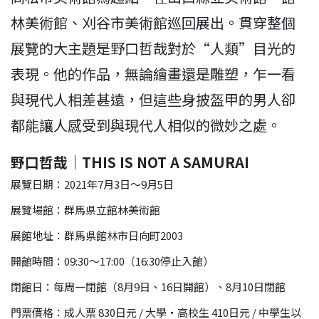
林美術館、刈谷市美術館巡回展出。貫穿整個
展覽的大主題是野口哲哉對於“人類”目光的
表現。他的作品，無論繪畫還是雕塑，乍一看
與現代人相差甚遠，但這些身披盔甲的男人卻
都能讓人感受到與現代人相似的微妙之處。
野口哲哉｜THIS IS NOT A SAMURAI
展覽日期：2021年7月3日～9月5日
展覽場館：群馬県立館林美術館
展館地址：群馬県館林市日向町2003
開館時間：09:30～17:00（16:30停止入館）
閉館日：每周一閉館（8月9日、16日開館）、8月10日閉館
門票價格：成人票 830日元 / 大學・高校生 410日元 / 中學生以