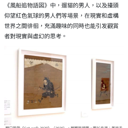
《風船追物語図》中，遛貓的男人，以及擡頭
仰望紅色氣球的男人們等場景，在現實和虛構
世界之間徘徊，充滿趣味的同時也能引发觀賞
者對現實與虛幻的思考。
野口哲哉《Cat-walk 2020》（2020），展覽現場圖，圖片來源：美術手