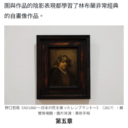
圖與作品的陰影表現都學習了林布蘭非常經典
的自畫像作品。
野口哲哉《AD1660 〜日本の兜を被ったレンブラント〜》（2017），展
覽現場圖，圖片來源：美術手帖
第五章