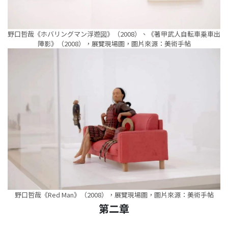
野口哲哉《ホバリングマン浮遊図》（2008）、《著甲武人自転車乗車出
陣影》（2008），展覽現場圖，圖片來源：美術手帖
野口哲哉《Red Man》（2008），展覽現場圖，圖片來源：美術手帖
第二章