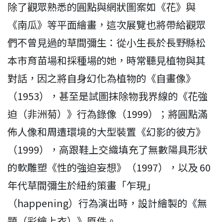
除了觀眾熟悉的圓點與網狀圖案如《花》與
《南瓜》等平面繪畫，這次展覽也將帶給觀眾
們不曾見過的草間彌生：從小生長於長野縣松
本市育苗場和採種場的她，時常聽見植物與其
對話，因之將自身幻化為植物的《自畫像》
（1953），甚至是試圖抹除物我界線的《花強
迫（非洲菊）》行為錄像（1999）；將圓點滿
佈人像和周遭環境的大型裝置《幻影的彼方》
（1999），高跟鞋上交織填充了無數陽具形狀
的軟雕塑《性的強迫妄想》（1997），以及 60
年代草間彌生於紐約策畫「乍現」
（happening）行為演出時，設計繪製的《無
題（彩繪上衣）》原件。