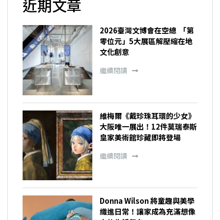
近期文章
2026臺灣文博會在空總 「第
零位元」5大展區解壓縮在地
文化創意
繼續閱讀
維梅爾《戴珍珠耳環的少女》
大阪唯一展出！12件莫瑞泰斯
皇家美術館珍藏即將登場
繼續閱讀
Donna Wilson 將童趣與美學
織進日常！讓家成為充滿想像