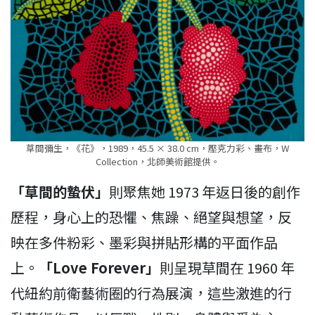
草間彌生，《花》，1989，45.5 × 38.0 cm，壓克力彩、畫布，W
Collection，北師美術館提供。
「草間的蟄伏」
則聚焦她 1973 年返日後的創作
歷程，身心上的恐懼、焦躁、絕望與想望，反
映在多件粉彩、墨彩與拼貼形構的平面作品
上。
「Love Forever」
則呈現草間在 1960 年
代紐約前衛藝術圈的行為展演，這些激進的行