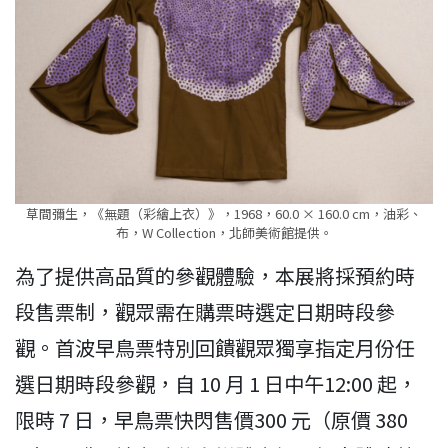
草間彌生，《無題（彩繪上衣）》，1968，60.0 × 160.0 cm，油彩、
布，W Collection，北師美術館提供。
為了提供高品質的參觀體驗，本展將採預約時
段售票制，觀眾需在購票時選定日期時段參
觀。首波早鳥票特別回饋觀眾獨享指定月份任
選日期時段參觀，自 10 月 1 日中午12:00 起，
限時 7 日，早鳥票快閃售價300 元（原價 380