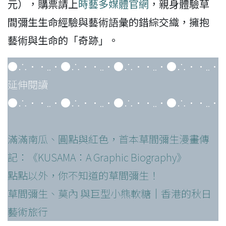
元），購票請上
時藝多媒體官網
，親身體驗草
間彌生生命經驗與藝術語彙的錯綜交織，擁抱
藝術與生命的「奇跡」。
●∴•·..·●∴•·..·●∴•·..·●∴•·..·
延伸閱讀
●∴•·..·●∴•·..·●∴•·..·●∴•·..·
滿滿南瓜、圓點與紅色，首本草間彌生漫畫傳
記：《KUSAMA：A Graphic Biography》
點點以外，你不知道的草間彌生！
草間彌生、莫內 與巨型小熊軟糖｜香港的秋日
藝術旅行