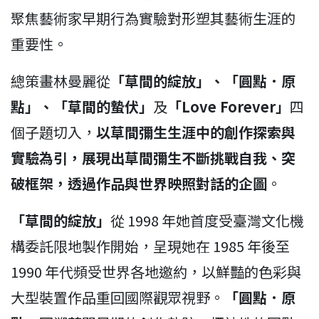
聚焦藝術家早期行為實驗對形塑其藝術生涯的
重要性。
總策畫林曼麗從
「草間的綻放」、「圓點．原
點」、「草間的蟄伏」
及
「Love Forever」
四
個子題切入，
以草間彌生生涯中的創作探索與
實驗為引，展現出草間彌生不斷挑戰自我、突
破框架，透過作品與世界映照對話的企圖
。
「草間的綻放」
從 1998 年她首度受臺灣文化機
構委託限地製作開始，呈現她在 1985 年後至
1990 年代頻受世界各地邀約，以鮮豔的色彩與
大型裝置作品重回國際觀眾視野。
「圓點．原