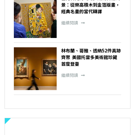
景：從樂高積木到金箔版畫，
經典名畫的當代轉譯
繼續閱讀
林布蘭、哥雅、透納52件真跡
齊聚 美國托雷多美術館珍藏
首度登臺
繼續閱讀