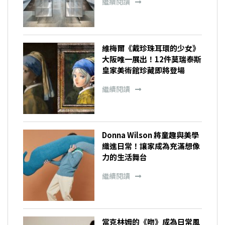
繼續閱讀
維梅爾《戴珍珠耳環的少女》
大阪唯一展出！12件莫瑞泰斯
皇家美術館珍藏即將登場
繼續閱讀
Donna Wilson 將童趣與美學
織進日常！讓家成為充滿想像
力的生活舞台
繼續閱讀
當克林姆的《吻》成為日常風