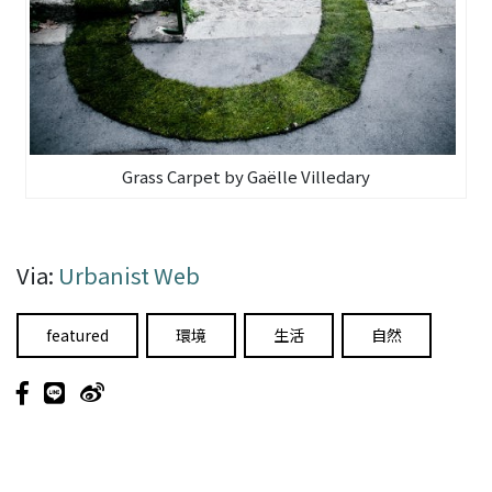
Grass Carpet by Gaëlle Villedary
Via:
Urbanist Web
featured
環境
生活
自然