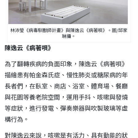
林沛瑩《病毒馴獸師計畫》與陳逸云《病著唄》。圖/邱家
琳攝。
陳逸云《病著唄》
為了翻轉疾病的負面印象，陳逸云《病著唄》
描繪患有帕金森氏症、慢性肺炎或糖尿病的年
長者們，在臥室、商店、浴室、體育場、餐廳
與花園等養老院空間，運用手抖、咳嗽與發燒
等症狀，進行發電、彈奏樂器與吹製玻璃等虛
構行為。
對陳逸云來說，咳嗽是有活力、具有動能的狀