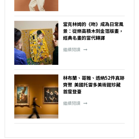
當克林姆的《吻》成為日常風
景：從樂高積木到金箔版畫，
經典名畫的當代轉譯
繼續閱讀
林布蘭、哥雅、透納52件真跡
齊聚 美國托雷多美術館珍藏
首度登臺
繼續閱讀