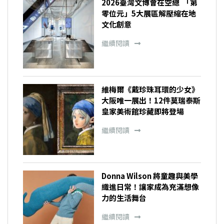
2026臺灣文博會在空總 「第
零位元」5大展區解壓縮在地
文化創意
繼續閱讀
維梅爾《戴珍珠耳環的少女》
大阪唯一展出！12件莫瑞泰斯
皇家美術館珍藏即將登場
繼續閱讀
Donna Wilson 將童趣與美學
織進日常！讓家成為充滿想像
力的生活舞台
繼續閱讀