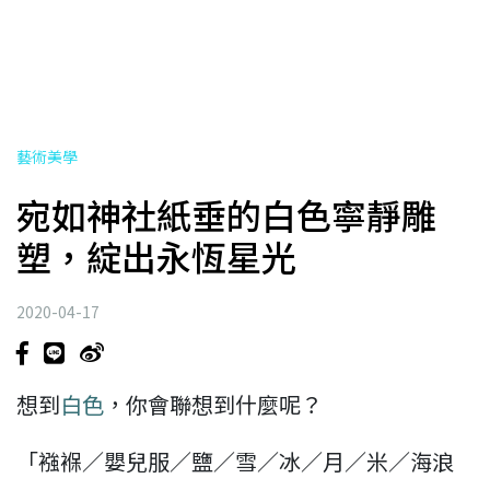
藝術美學
宛如神社紙垂的白色寧靜雕
塑，綻出永恆星光
2020-04-17
想到
白色
，你會聯想到什麼呢？
「襁褓／嬰兒服／鹽／雪／冰／月／米／海浪