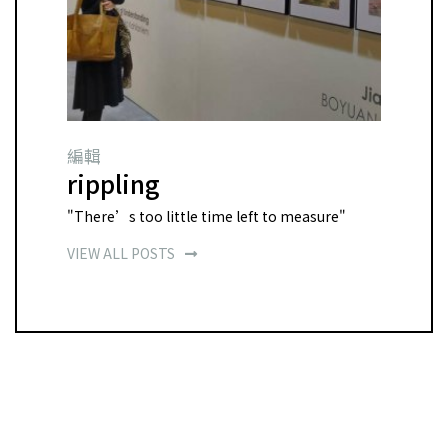
編輯
rippling
"There’s too little time left to measure"
VIEW ALL POSTS