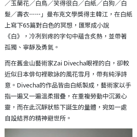
／玉蘭花／白鳥／笑得很白／白紙／白狗／白
髮／壽衣……」曼布克文學獎得主韓江，在白紙
上寫下65篇對白色的冥想，匯聚成小說
《白》，冷冽到疼的字句中蘊含炙熱，並帶著
孤獨、寧靜及勇氣。
而在舊金山藝術家Zai Divecha眼裡的白，卻較
近似日本俳句裡歌詠的風花雪月，帶有純淨詩
意。Divecha的作品皆由白紙製成，藝術家以手
指一遍又一遍溫柔摺疊，在重複勞動中沉澱心
靈，而在此沉靜狀態下誕生的量體，宛如一處
自設結界的精神避世所。