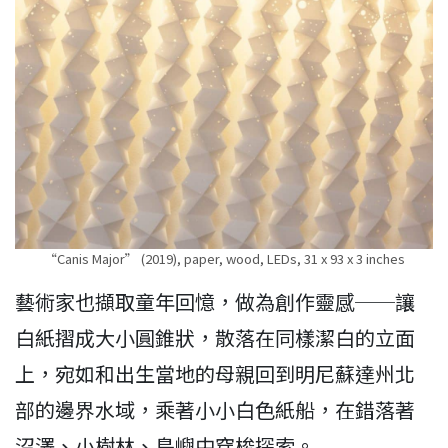
“Canis Major” (2019), paper, wood, LEDs, 31 x 93 x 3 inches
藝術家也擷取童年回憶，做為創作靈感──讓
白紙摺成大小圓錐狀，散落在同樣潔白的立面
上，宛如和出生當地的母親回到明尼蘇達州北
部的邊界水域，乘著小小白色紙船，在錯落著
沼澤、小樹林、島嶼中穿梭探索。