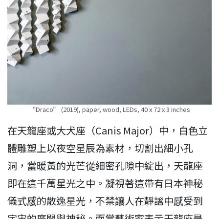
“Draco” (2019), paper, wood, LEDs, 40 x 72 x 3 inches
在天龍座或大犬座（Canis Major）中，白色立
體雕塑上以夜空星辰為素材，切割出細小孔
洞，當暖黃的光芒從細密孔隙中綻出，天龍座
即在這千萬星光之中。凝視著這帶有日本神秘
儀式感的散逸星光，不禁讓人在靜謐中感受到
宇宙的廣闊與神秘。而當藝術家表示天龍座是