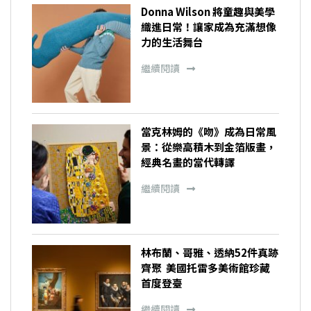
Donna Wilson 將童趣與美學
織進日常！讓家成為充滿想像
力的生活舞台
繼續閱讀
當克林姆的《吻》成為日常風
景：從樂高積木到金箔版畫，
經典名畫的當代轉譯
繼續閱讀
林布蘭、哥雅、透納52件真跡
齊聚 美國托雷多美術館珍藏
首度登臺
繼續閱讀