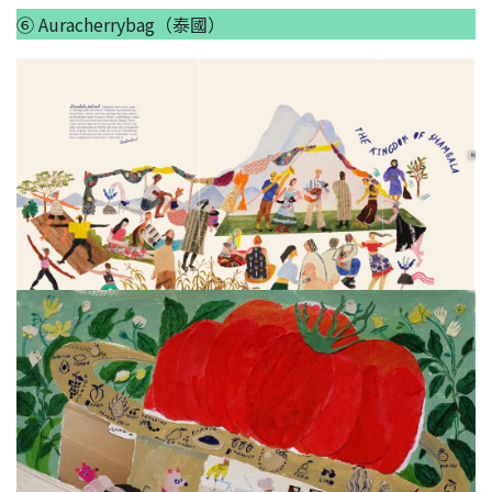
⑥ Auracherrybag（泰國）