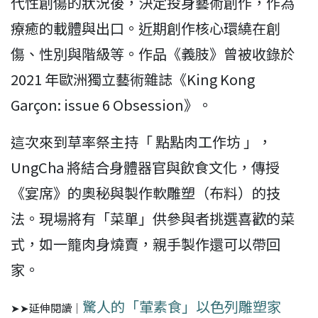
代性創傷的狀況後，決定投身藝術創作，作為
療癒的載體與出口。近期創作核心環繞在創
傷、性別與階級等。作品《義肢》曾被收錄於
2021 年歐洲獨立藝術雜誌《King Kong
Garçon: issue 6 Obsession》。
這次來到草率祭主持「 點點肉工作坊 」，
UngCha 將結合身體器官與飲食文化，傳授
《宴席》的奧秘與製作軟雕塑（布料）的技
法。現場將有「菜單」供參與者挑選喜歡的菜
式，如一籠肉身燒賣，親手製作還可以帶回
家。
驚人的「葷素食」以色列雕塑家
➤➤延伸閱讀｜