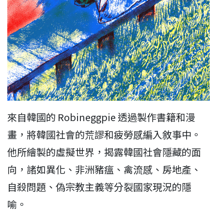
來自韓國的 Robineggpie 透過製作書籍和漫
畫，將韓國社會的荒謬和疲勞感編入敘事中。
他所繪製的虛擬世界，揭露韓國社會隱藏的面
向，諸如異化、非洲豬瘟、禽流感、房地產、
自殺問題、偽宗教主義等分裂國家現況的隱
喻。