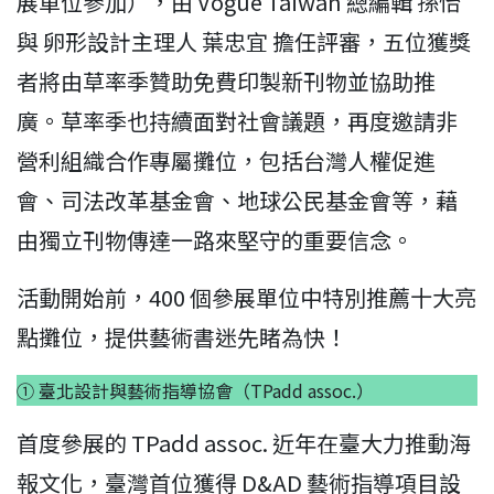
展單位參加），由 Vogue Taiwan 總編輯 孫怡
與 卵形設計主理人 葉忠宜 擔任評審，五位獲獎
者將由草率季贊助免費印製新刊物並協助推
廣。草率季也持續面對社會議題，再度邀請非
營利組織合作專屬攤位，包括台灣人權促進
會、司法改革基金會、地球公民基金會等，藉
由獨立刊物傳達一路來堅守的重要信念。
活動開始前，400 個參展單位中特別推薦十大亮
點攤位，提供藝術書迷先睹為快！
① 臺北設計與藝術指導協會（TPadd assoc.）
首度參展的 TPadd assoc. 近年在臺大力推動海
報文化，臺灣首位獲得 D&AD 藝術指導項目設