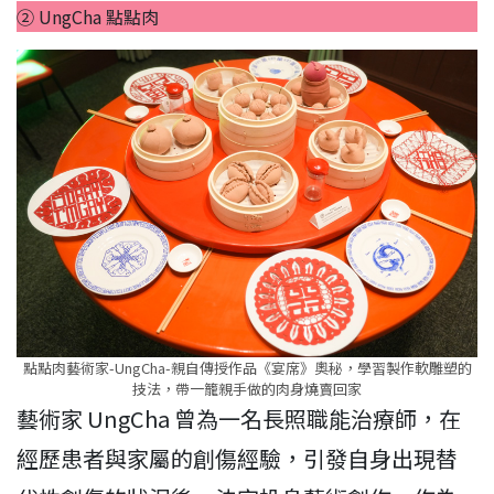
② UngCha 點點肉
點點肉藝術家-UngCha-親自傳授作品《宴席》奧秘，學習製作軟雕塑的
技法，帶一籠親手做的肉身燒賣回家
藝術家 UngCha 曾為一名長照職能治療師，在
經歷患者與家屬的創傷經驗，引發自身出現替