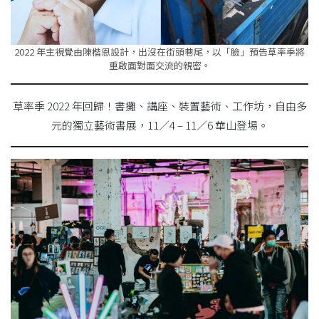
2022 年主視覺由陳楷恩設計，出沒在街頭巷尾，以「臉」預告草率季將
重啟面對面交流的親密。
草率季 2022 年回歸！書攤、講座、裝置藝術、工作坊，自由多
元的獨立藝術書展，11／4 – 11／6 華山登場。