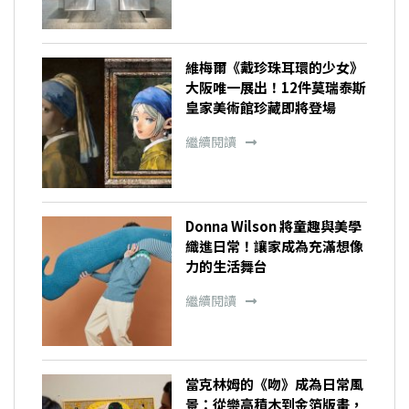
維梅爾《戴珍珠耳環的少女》
大阪唯一展出！12件莫瑞泰斯
皇家美術館珍藏即將登場
繼續閱讀
Donna Wilson 將童趣與美學
織進日常！讓家成為充滿想像
力的生活舞台
繼續閱讀
當克林姆的《吻》成為日常風
景：從樂高積木到金箔版畫，