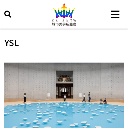
Toggle 
YSL