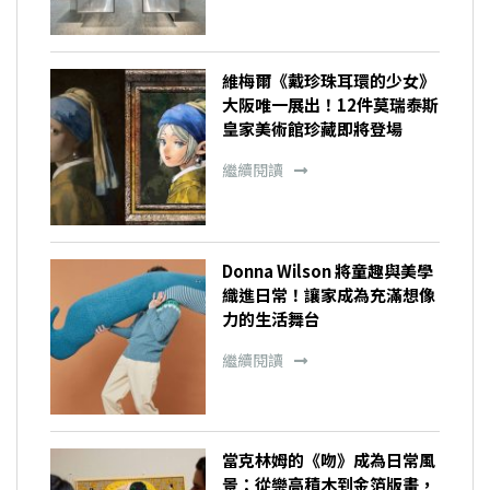
維梅爾《戴珍珠耳環的少女》
大阪唯一展出！12件莫瑞泰斯
皇家美術館珍藏即將登場
繼續閱讀
Donna Wilson 將童趣與美學
織進日常！讓家成為充滿想像
力的生活舞台
繼續閱讀
當克林姆的《吻》成為日常風
景：從樂高積木到金箔版畫，