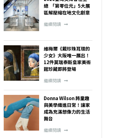
總 「第零位元」5大展
區解壓縮在地文化創意
繼續閱讀
維梅爾《戴珍珠耳環的
少女》大阪唯一展出！
12件莫瑞泰斯皇家美術
館珍藏即將登場
繼續閱讀
Donna Wilson 將童趣
與美學織進日常！讓家
成為充滿想像力的生活
舞台
繼續閱讀