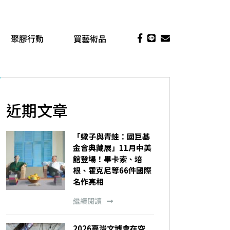
聚膠行動
買藝術品
近期文章
「蠍子與青蛙：國巨基
金會典藏展」11月中美
館登場！畢卡索、培
根、霍克尼等66件國際
名作亮相
繼續閱讀
2026臺灣文博會在空