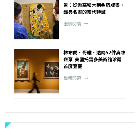
景：從樂高積木到金箔版畫，
經典名畫的當代轉譯
繼續閱讀
林布蘭、哥雅、透納52件真跡
齊聚 美國托雷多美術館珍藏
首度登臺
繼續閱讀