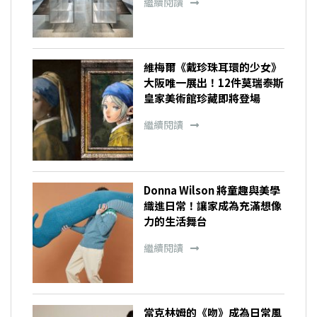
繼續閱讀
維梅爾《戴珍珠耳環的少女》
大阪唯一展出！12件莫瑞泰斯
皇家美術館珍藏即將登場
繼續閱讀
Donna Wilson 將童趣與美學
織進日常！讓家成為充滿想像
力的生活舞台
繼續閱讀
當克林姆的《吻》成為日常風