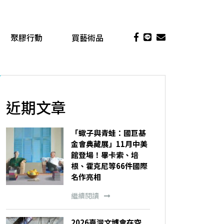
聚膠行動
買藝術品
近期文章
「蠍子與青蛙：國巨基
金會典藏展」11月中美
館登場！畢卡索、培
根、霍克尼等66件國際
名作亮相
繼續閱讀
2026臺灣文博會在空