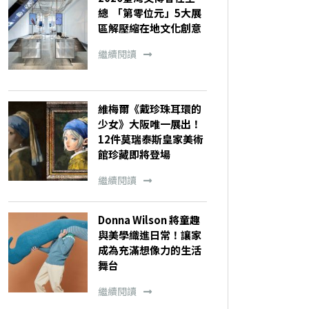
總 「第零位元」5大展
區解壓縮在地文化創意
繼續閱讀
維梅爾《戴珍珠耳環的
少女》大阪唯一展出！
12件莫瑞泰斯皇家美術
館珍藏即將登場
繼續閱讀
Donna Wilson 將童趣
與美學織進日常！讓家
成為充滿想像力的生活
舞台
繼續閱讀