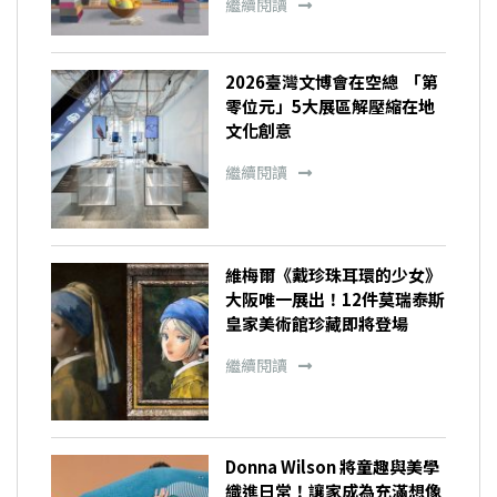
繼續閱讀
2026臺灣文博會在空總 「第
零位元」5大展區解壓縮在地
文化創意
繼續閱讀
維梅爾《戴珍珠耳環的少女》
大阪唯一展出！12件莫瑞泰斯
皇家美術館珍藏即將登場
繼續閱讀
Donna Wilson 將童趣與美學
織進日常！讓家成為充滿想像