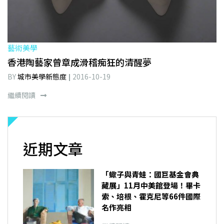
藝術美學
香港陶藝家曾章成滑稽痴狂的清醒夢
BY
城市美學新態度
2016-10-19
繼續閱讀
近期文章
「蠍子與青蛙：國巨基金會典
藏展」11月中美館登場！畢卡
索、培根、霍克尼等66件國際
名作亮相