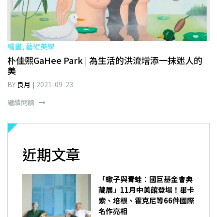
繪畫, 藝術美學
朴佳熙GaHee Park | 為生活的洪流增添一抹迷人的
美
BY
良月
2021-09-23
繼續閱讀
近期文章
「蠍子與青蛙：國巨基金會典
藏展」11月中美館登場！畢卡
索、培根、霍克尼等66件國際
名作亮相