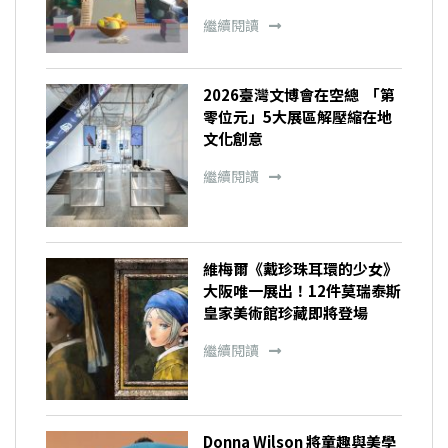
繼續閱讀
2026臺灣文博會在空總 「第
零位元」5大展區解壓縮在地
文化創意
繼續閱讀
維梅爾《戴珍珠耳環的少女》
大阪唯一展出！12件莫瑞泰斯
皇家美術館珍藏即將登場
繼續閱讀
Donna Wilson 將童趣與美學