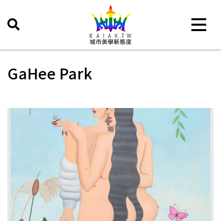
Toggle 
GaHee Park