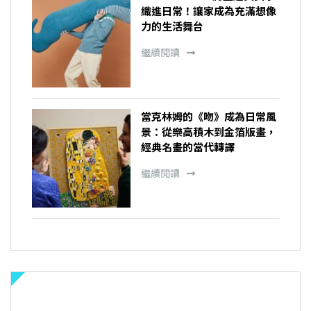
織進日常！讓家成為充滿想像
力的生活舞台
繼續閱讀
當克林姆的《吻》成為日常風
景：從樂高積木到金箔版畫，
經典名畫的當代轉譯
繼續閱讀