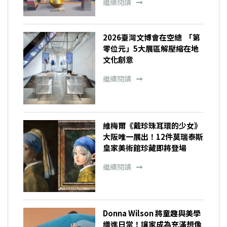
繼續閱讀
2026臺灣文博會在空總 「第
零位元」5大展區解壓縮在地
文化創意
繼續閱讀
維梅爾《戴珍珠耳環的少女》
大阪唯一展出！12件莫瑞泰斯
皇家美術館珍藏即將登場
繼續閱讀
Donna Wilson 將童趣與美學
織進日常！讓家成為充滿想像