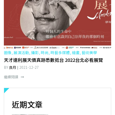
圖像, 展演活動, 攝影, 時尚, 時藝多媒體, 繪畫, 藝術美學
天才達利展天價真跡悉數抵台 2022台北必看展覽
BY
良月
2021-12-27
繼續閱讀
近期文章