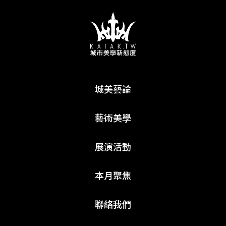
城美藝論
藝術美學
展演活動
本月聚焦
聯絡我們