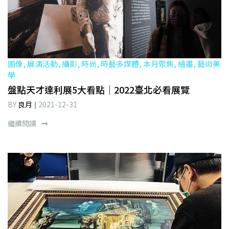
圖像, 展演活動, 攝影, 時尚, 時藝多媒體, 本月聚焦, 繪畫, 藝術美
學
盤點天才達利展5大看點｜2022臺北必看展覽
BY
良月
2021-12-31
繼續閱讀