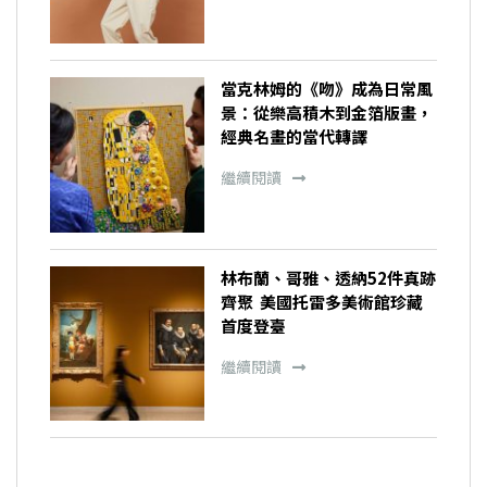
當克林姆的《吻》成為日常風
景：從樂高積木到金箔版畫，
經典名畫的當代轉譯
繼續閱讀
林布蘭、哥雅、透納52件真跡
齊聚 美國托雷多美術館珍藏
首度登臺
繼續閱讀