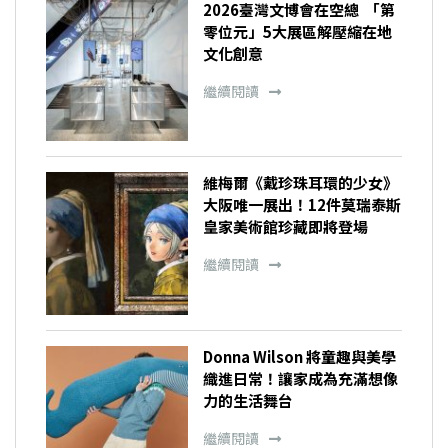
2026臺灣文博會在空總 「第
零位元」5大展區解壓縮在地
文化創意
繼續閱讀
維梅爾《戴珍珠耳環的少女》
大阪唯一展出！12件莫瑞泰斯
皇家美術館珍藏即將登場
繼續閱讀
Donna Wilson 將童趣與美學
織進日常！讓家成為充滿想像
力的生活舞台
繼續閱讀