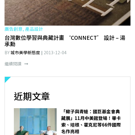
廣告創意, 產品設計
台灣數位學習與典藏計畫 ‘CONNECT’ 設計 – 湯
承勳
BY
城市美學新態度
2013-12-04
繼續閱讀
近期文章
「蠍子與青蛙：國巨基金會典
藏展」11月中美館登場！畢卡
索、培根、霍克尼等66件國際
名作亮相