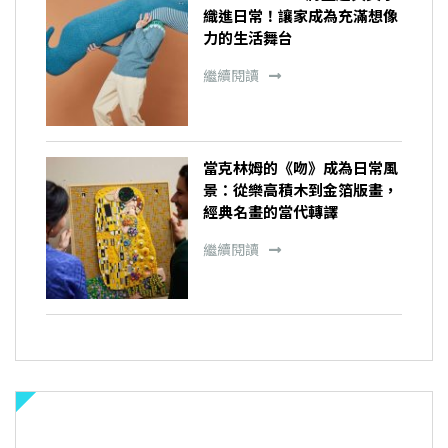
織進日常！讓家成為充滿想像
力的生活舞台
繼續閱讀
當克林姆的《吻》成為日常風
景：從樂高積木到金箔版畫，
經典名畫的當代轉譯
繼續閱讀