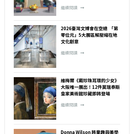
繼續閱讀
2026臺灣文博會在空總 「第
零位元」5大展區解壓縮在地
文化創意
繼續閱讀
維梅爾《戴珍珠耳環的少女》
大阪唯一展出！12件莫瑞泰斯
皇家美術館珍藏即將登場
繼續閱讀
Donna Wilson 將童趣與美學