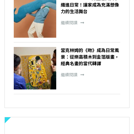
織進日常！讓家成為充滿想像
力的生活舞台
繼續閱讀
當克林姆的《吻》成為日常風
景：從樂高積木到金箔版畫，
經典名畫的當代轉譯
繼續閱讀