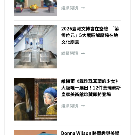
繼續閱讀
2026臺灣文博會在空總 「第
零位元」5大展區解壓縮在地
文化創意
繼續閱讀
維梅爾《戴珍珠耳環的少女》
大阪唯一展出！12件莫瑞泰斯
皇家美術館珍藏即將登場
繼續閱讀
Donna Wilson 將童趣與美學