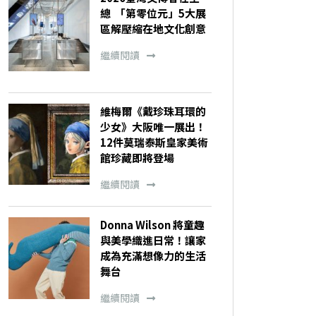
總 「第零位元」5大展
區解壓縮在地文化創意
繼續閱讀
維梅爾《戴珍珠耳環的
少女》大阪唯一展出！
12件莫瑞泰斯皇家美術
館珍藏即將登場
繼續閱讀
Donna Wilson 將童趣
與美學織進日常！讓家
成為充滿想像力的生活
舞台
繼續閱讀