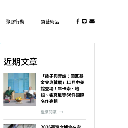
聚膠行動
買藝術品
近期文章
「蠍子與青蛙：國巨基
金會典藏展」11月中美
館登場！畢卡索、培
根、霍克尼等66件國際
名作亮相
繼續閱讀
2026臺灣文博會在空