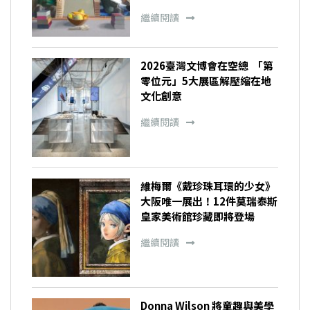
繼續閱讀
2026臺灣文博會在空總 「第
零位元」5大展區解壓縮在地
文化創意
繼續閱讀
維梅爾《戴珍珠耳環的少女》
大阪唯一展出！12件莫瑞泰斯
皇家美術館珍藏即將登場
繼續閱讀
Donna Wilson 將童趣與美學