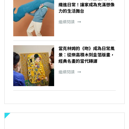
織進日常！讓家成為充滿想像
力的生活舞台
繼續閱讀
當克林姆的《吻》成為日常風
景：從樂高積木到金箔版畫，
經典名畫的當代轉譯
繼續閱讀