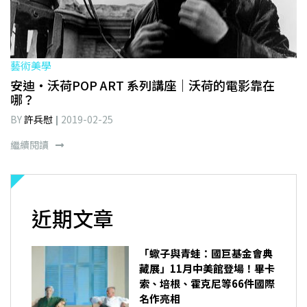
藝術美學
安迪・沃荷POP ART 系列講座｜沃荷的電影靠在
哪？
BY
許兵慰
2019-02-25
繼續閱讀
近期文章
「蠍子與青蛙：國巨基金會典
藏展」11月中美館登場！畢卡
索、培根、霍克尼等66件國際
名作亮相