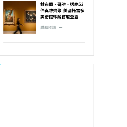
林布蘭、哥雅、透納52
件真跡齊聚 美國托雷多
美術館珍藏首度登臺
繼續閱讀