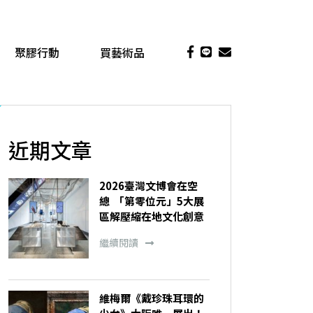
聚膠行動
買藝術品
近期文章
2026臺灣文博會在空
總 「第零位元」5大展
區解壓縮在地文化創意
繼續閱讀
維梅爾《戴珍珠耳環的