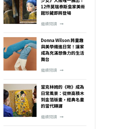
少女》大阪唯一展出！
12件莫瑞泰斯皇家美術
館珍藏即將登場
繼續閱讀
Donna Wilson 將童趣
與美學織進日常！讓家
成為充滿想像力的生活
舞台
繼續閱讀
當克林姆的《吻》成為
日常風景：從樂高積木
到金箔版畫，經典名畫
的當代轉譯
繼續閱讀