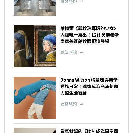
繼續閱讀
維梅爾《戴珍珠耳環的少女》
大阪唯一展出！12件莫瑞泰斯
皇家美術館珍藏即將登場
繼續閱讀
Donna Wilson 將童趣與美學
織進日常！讓家成為充滿想像
力的生活舞台
繼續閱讀
當克林姆的《吻》成為日常風