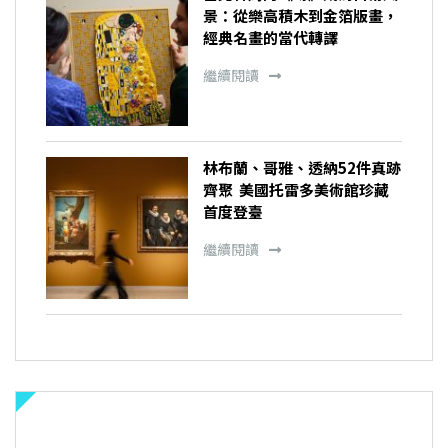
景：從樂高積木到金箔版畫，
經典名畫的當代轉譯
繼續閱讀
林布蘭、哥雅、透納52件真跡
齊聚 美國托雷多美術館珍藏
首度登臺
繼續閱讀