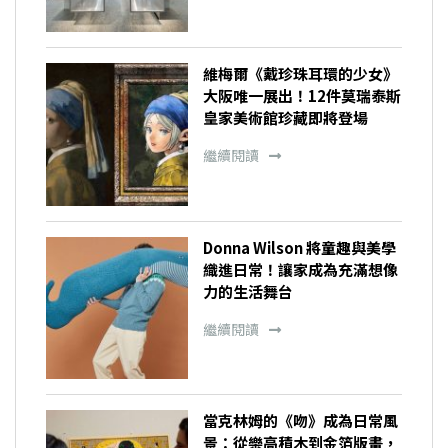
維梅爾《戴珍珠耳環的少女》
大阪唯一展出！12件莫瑞泰斯
皇家美術館珍藏即將登場
繼續閱讀
Donna Wilson 將童趣與美學
織進日常！讓家成為充滿想像
力的生活舞台
繼續閱讀
當克林姆的《吻》成為日常風
景：從樂高積木到金箔版畫，