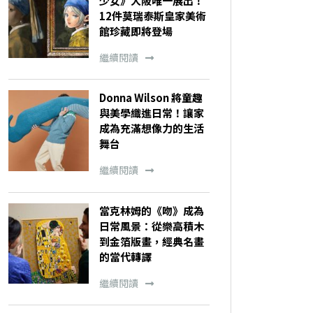
少女》大阪唯一展出！
12件莫瑞泰斯皇家美術
館珍藏即將登場
繼續閱讀
Donna Wilson 將童趣
與美學織進日常！讓家
成為充滿想像力的生活
舞台
繼續閱讀
當克林姆的《吻》成為
日常風景：從樂高積木
到金箔版畫，經典名畫
的當代轉譯
繼續閱讀