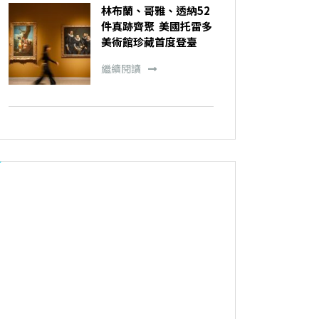
林布蘭、哥雅、透納52
件真跡齊聚 美國托雷多
美術館珍藏首度登臺
繼續閱讀