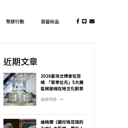
聚膠行動
買藝術品
近期文章
2026臺灣文博會在空
總 「第零位元」5大展
區解壓縮在地文化創意
繼續閱讀
維梅爾《戴珍珠耳環的