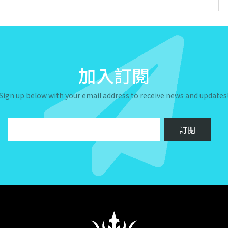
加入訂閱
Sign up below with your email address to receive news and updates