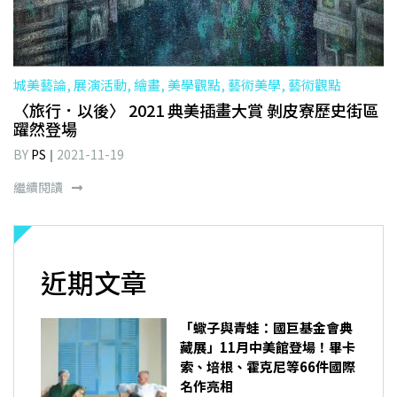
城美藝論, 展演活動, 繪畫, 美學觀點, 藝術美學, 藝術觀點
〈旅行．以後〉 2021 典美插畫大賞 剝皮寮歷史街區
躍然登場
BY
PS
2021-11-19
繼續閱讀
近期文章
「蠍子與青蛙：國巨基金會典
藏展」11月中美館登場！畢卡
索、培根、霍克尼等66件國際
名作亮相