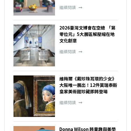
繼續閱讀
2026臺灣文博會在空總 「第
零位元」5大展區解壓縮在地
文化創意
繼續閱讀
維梅爾《戴珍珠耳環的少女》
大阪唯一展出！12件莫瑞泰斯
皇家美術館珍藏即將登場
繼續閱讀
Donna Wilson 將童趣與美學