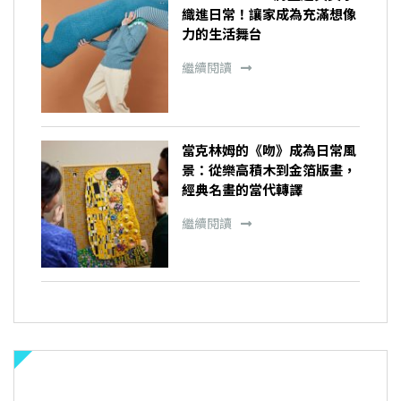
織進日常！讓家成為充滿想像
力的生活舞台
繼續閱讀
當克林姆的《吻》成為日常風
景：從樂高積木到金箔版畫，
經典名畫的當代轉譯
繼續閱讀