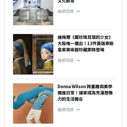
文化創意
繼續閱讀
維梅爾《戴珍珠耳環的少女》
大阪唯一展出！12件莫瑞泰斯
皇家美術館珍藏即將登場
繼續閱讀
Donna Wilson 將童趣與美學
織進日常！讓家成為充滿想像
力的生活舞台
繼續閱讀