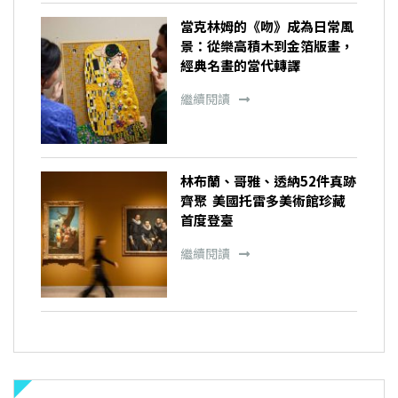
當克林姆的《吻》成為日常風
景：從樂高積木到金箔版畫，
經典名畫的當代轉譯
繼續閱讀
林布蘭、哥雅、透納52件真跡
齊聚 美國托雷多美術館珍藏
首度登臺
繼續閱讀