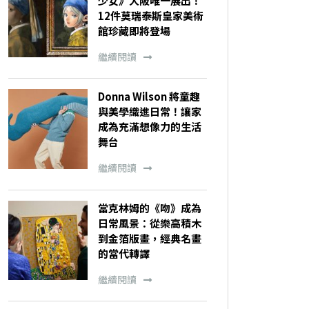
少女》大阪唯一展出！
12件莫瑞泰斯皇家美術
館珍藏即將登場
繼續閱讀
Donna Wilson 將童趣
與美學織進日常！讓家
成為充滿想像力的生活
舞台
繼續閱讀
當克林姆的《吻》成為
日常風景：從樂高積木
到金箔版畫，經典名畫
的當代轉譯
繼續閱讀