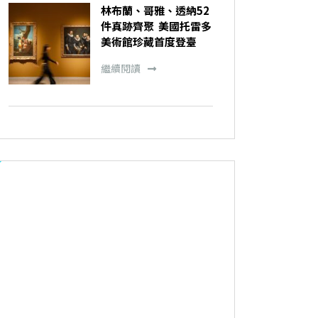
林布蘭、哥雅、透納52
件真跡齊聚 美國托雷多
美術館珍藏首度登臺
繼續閱讀