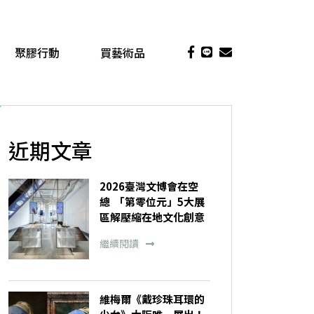
聚膠行動
買藝術品
近期文章
2026臺灣文博會在空
總 「第零位元」5大展
區解壓縮在地文化創意
繼續閱讀
維梅爾《戴珍珠耳環的