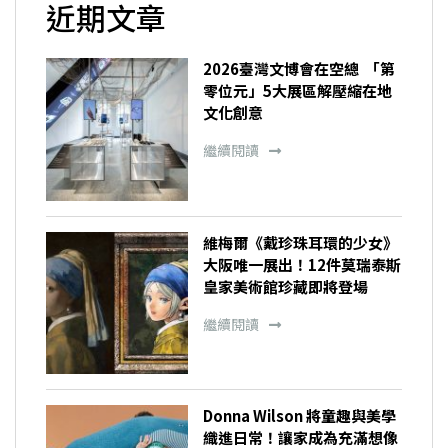
近期文章
2026臺灣文博會在空總 「第
零位元」5大展區解壓縮在地
文化創意
繼續閱讀
維梅爾《戴珍珠耳環的少女》
大阪唯一展出！12件莫瑞泰斯
皇家美術館珍藏即將登場
繼續閱讀
Donna Wilson 將童趣與美學
織進日常！讓家成為充滿想像