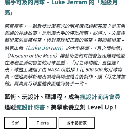
觸手可及的月球 – Luke Jerram 的「超級月
亮」
騁目夜空，一輪散發皎潔寒光的明月讓您想起甚麼？是玉兔
銀蟾的神話故事、是航海水手的導航指南，或詩人、文豪與
藝術家的靈感仰望，與對真理和正義的嚮望。英國藝術家 –
Luke Jerram
路克杰倫（
）的大型裝置 -「月之博物館」
（Museum of the Moon）讓藝術迷們有機會近距離親睹遠
在浩瀚星漢間雲遊的月球星體。「月之博物館」直徑達7
米，球體上濃縮了由 NASA 所拍攝 1 比 500,000 的月球寫
真。透過高解析輸出噴繪與精密縫合後製作，讓「月之博物
館」與真實月球星體表面達到幾乎一致。
藝術、玩設計、聽課程，成為
瘋設計商店會員
追蹤
瘋設計臉書
，美學素養立刻 Level Up！
SpY
Tierra
城市藝術家