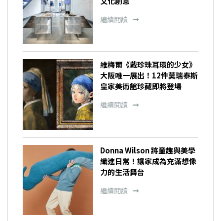
文化創意
繼續閱讀
維梅爾《戴珍珠耳環的少女》
大阪唯一展出！12件莫瑞泰斯
皇家美術館珍藏即將登場
繼續閱讀
Donna Wilson 將童趣與美學
織進日常！讓家成為充滿想像
力的生活舞台
繼續閱讀