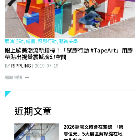
展演活動, 繪畫, 聚膠行動, 藝術美學
跟上歐美潮流新指標！「聚膠行動 #TapeArt」用膠
帶貼出視覺震撼魔幻空間
BY
RIPPLING
2019-07-19
繼續閱讀
近期文章
2026臺灣文博會在空總 「第
零位元」5大展區解壓縮在地