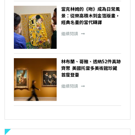
當克林姆的《吻》成為日常風
景：從樂高積木到金箔版畫，
經典名畫的當代轉譯
繼續閱讀
林布蘭、哥雅、透納52件真跡
齊聚 美國托雷多美術館珍藏
首度登臺
繼續閱讀