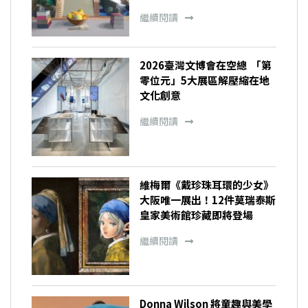
繼續閱讀
2026臺灣文博會在空總 「第
零位元」5大展區解壓縮在地
文化創意
繼續閱讀
維梅爾《戴珍珠耳環的少女》
大阪唯一展出！12件莫瑞泰斯
皇家美術館珍藏即將登場
繼續閱讀
Donna Wilson 將童趣與美學