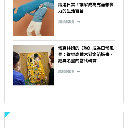
織進日常！讓家成為充滿想像
力的生活舞台
繼續閱讀
當克林姆的《吻》成為日常風
景：從樂高積木到金箔版畫，
經典名畫的當代轉譯
繼續閱讀