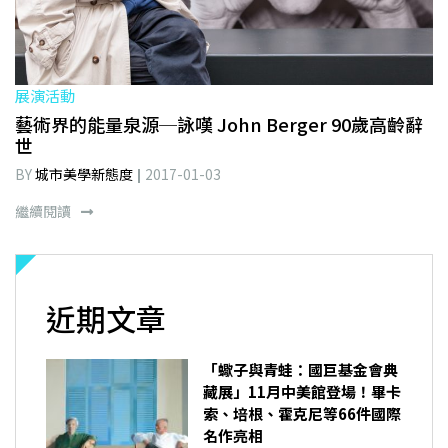
展演活動
藝術界的能量泉源─詠嘆 John Berger 90歲高齡辭
世
BY
城市美學新態度
2017-01-03
繼續閱讀
近期文章
「蠍子與青蛙：國巨基金會典
藏展」11月中美館登場！畢卡
索、培根、霍克尼等66件國際
名作亮相