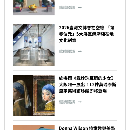
繼續閱讀
2026臺灣文博會在空總 「第
零位元」5大展區解壓縮在地
文化創意
繼續閱讀
維梅爾《戴珍珠耳環的少女》
大阪唯一展出！12件莫瑞泰斯
皇家美術館珍藏即將登場
繼續閱讀
Donna Wilson 將童趣與美學