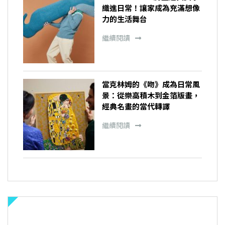
織進日常！讓家成為充滿想像
力的生活舞台
繼續閱讀
當克林姆的《吻》成為日常風
景：從樂高積木到金箔版畫，
經典名畫的當代轉譯
繼續閱讀