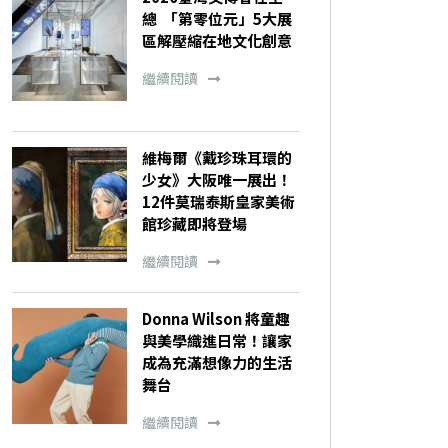
總 「第零位元」5大展
區解壓縮在地文化創意
繼續閱讀
維梅爾《戴珍珠耳環的
少女》大阪唯一展出！
12件莫瑞泰斯皇家美術
館珍藏即將登場
繼續閱讀
Donna Wilson 將童趣
與美學織進日常！讓家
成為充滿想像力的生活
舞台
繼續閱讀