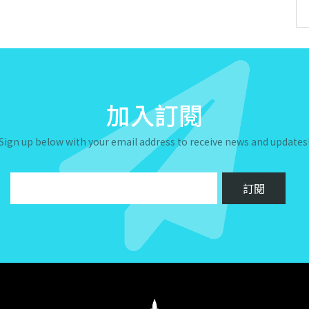
加入訂閱
Sign up below with your email address to receive news and updates