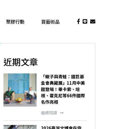
聚膠行動
買藝術品
近期文章
「蠍子與青蛙：國巨基
金會典藏展」11月中美
館登場！畢卡索、培
根、霍克尼等66件國際
名作亮相
繼續閱讀
2026臺灣文博會在空