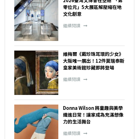
2026臺灣文博會在空總 「第
零位元」5大展區解壓縮在地
文化創意
繼續閱讀
維梅爾《戴珍珠耳環的少女》
大阪唯一展出！12件莫瑞泰斯
皇家美術館珍藏即將登場
繼續閱讀
Donna Wilson 將童趣與美學
織進日常！讓家成為充滿想像
力的生活舞台
繼續閱讀