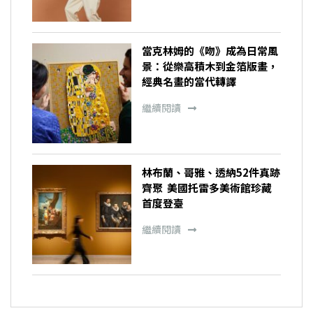
當克林姆的《吻》成為日常風
景：從樂高積木到金箔版畫，
經典名畫的當代轉譯
繼續閱讀
林布蘭、哥雅、透納52件真跡
齊聚 美國托雷多美術館珍藏
首度登臺
繼續閱讀