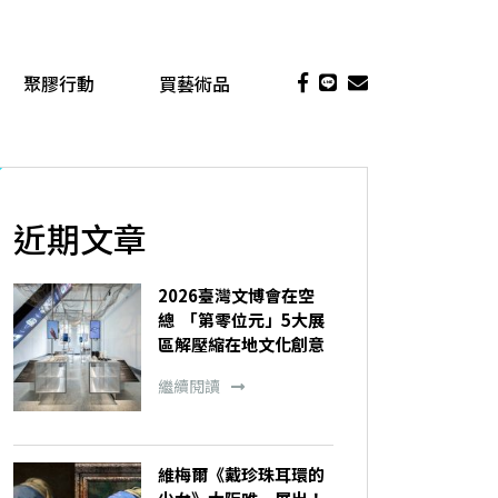
聚膠行動
買藝術品
近期文章
2026臺灣文博會在空
總 「第零位元」5大展
區解壓縮在地文化創意
繼續閱讀
維梅爾《戴珍珠耳環的