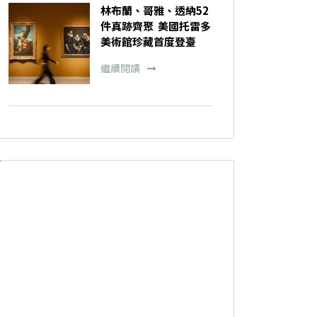
林布蘭、哥雅、透納52
件真跡齊聚 美國托雷多
美術館珍藏首度登臺
繼續閱讀