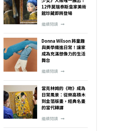
少女》大阪唯一展出！
12件莫瑞泰斯皇家美術
館珍藏即將登場
繼續閱讀
Donna Wilson 將童趣
與美學織進日常！讓家
成為充滿想像力的生活
舞台
繼續閱讀
當克林姆的《吻》成為
日常風景：從樂高積木
到金箔版畫，經典名畫
的當代轉譯
繼續閱讀