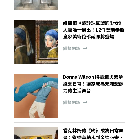
維梅爾《戴珍珠耳環的少女》
大阪唯一展出！12件莫瑞泰斯
皇家美術館珍藏即將登場
繼續閱讀
Donna Wilson 將童趣與美學
織進日常！讓家成為充滿想像
力的生活舞台
繼續閱讀
當克林姆的《吻》成為日常風
景：從樂高積木到金箔版畫，