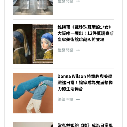
繼續閱讀
維梅爾《戴珍珠耳環的少女》
大阪唯一展出！12件莫瑞泰斯
皇家美術館珍藏即將登場
繼續閱讀
Donna Wilson 將童趣與美學
織進日常！讓家成為充滿想像
力的生活舞台
繼續閱讀
當克林姆的《吻》成為日常風