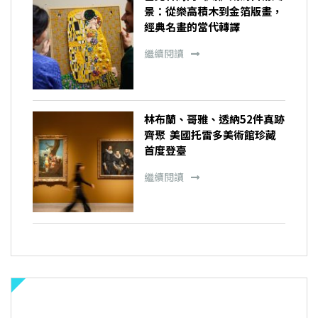
景：從樂高積木到金箔版畫，
經典名畫的當代轉譯
繼續閱讀
林布蘭、哥雅、透納52件真跡
齊聚 美國托雷多美術館珍藏
首度登臺
繼續閱讀