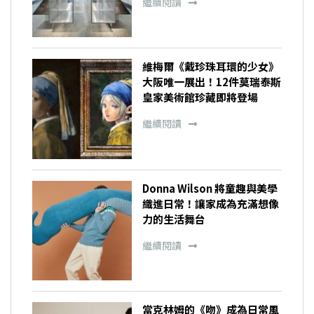
繼續閱讀
維梅爾《戴珍珠耳環的少女》
大阪唯一展出！12件莫瑞泰斯
皇家美術館珍藏即將登場
繼續閱讀
Donna Wilson 將童趣與美學
織進日常！讓家成為充滿想像
力的生活舞台
繼續閱讀
當克林姆的《吻》成為日常風