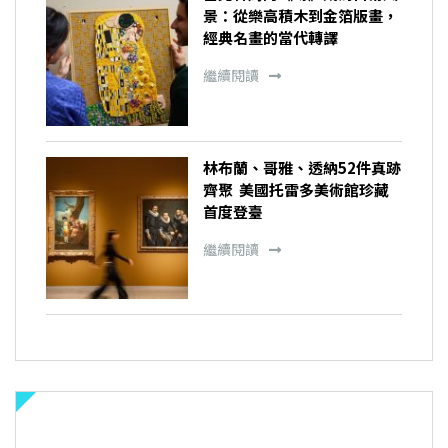
景：從樂高積木到金箔版畫，
經典名畫的當代轉譯
繼續閱讀
林布蘭、哥雅、透納52件真跡
齊聚 美國托雷多美術館珍藏
首度登臺
繼續閱讀