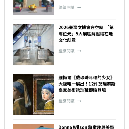
繼續閱讀
2026臺灣文博會在空總 「第
零位元」5大展區解壓縮在地
文化創意
繼續閱讀
維梅爾《戴珍珠耳環的少女》
大阪唯一展出！12件莫瑞泰斯
皇家美術館珍藏即將登場
繼續閱讀
Donna Wilson 將童趣與美學