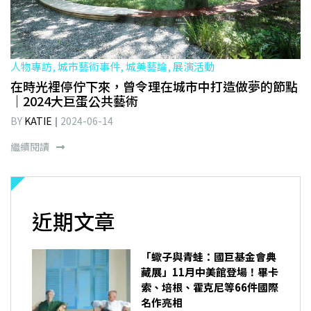
人物專訪, 城市藝術事件, 城美藝論, 展演活動
在時光裡停佇下來，曾令理在城市中打造做夢的節點
｜2024大巨蛋公共藝術
BY
KATIE
2024-06-14
繼續閱讀
近期文章
「蠍子與青蛙：國巨基金會典
藏展」11月中美館登場！畢卡
索、培根、霍克尼等66件國際
名作亮相