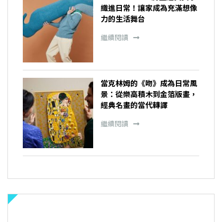
織進日常！讓家成為充滿想像
力的生活舞台
繼續閱讀
當克林姆的《吻》成為日常風
景：從樂高積木到金箔版畫，
經典名畫的當代轉譯
繼續閱讀