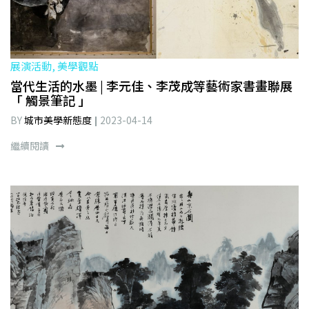
展演活動, 美學觀點
當代生活的水墨 | 李元佳、李茂成等藝術家書畫聯展
「 觸景筆記 」
BY
城市美學新態度
2023-04-14
繼續閱讀