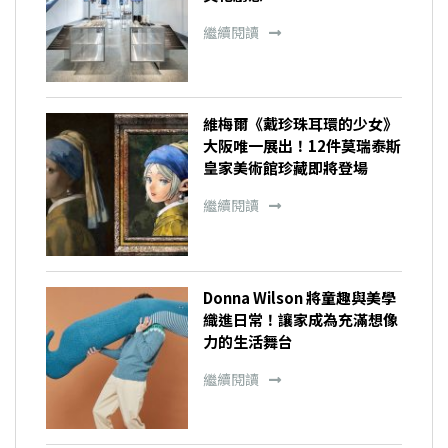
繼續閱讀
維梅爾《戴珍珠耳環的少女》
大阪唯一展出！12件莫瑞泰斯
皇家美術館珍藏即將登場
繼續閱讀
Donna Wilson 將童趣與美學
織進日常！讓家成為充滿想像
力的生活舞台
繼續閱讀