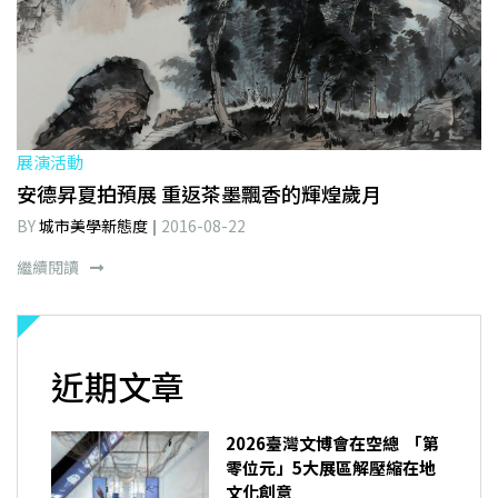
展演活動
安德昇夏拍預展 重返茶墨飄香的輝煌歲月
BY
城市美學新態度
2016-08-22
繼續閱讀
近期文章
2026臺灣文博會在空總 「第
零位元」5大展區解壓縮在地
文化創意