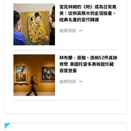
當克林姆的《吻》成為日常風
景：從樂高積木到金箔版畫，
經典名畫的當代轉譯
繼續閱讀
林布蘭、哥雅、透納52件真跡
齊聚 美國托雷多美術館珍藏
首度登臺
繼續閱讀