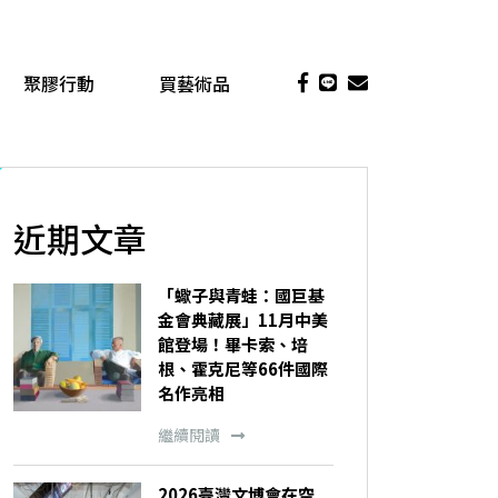
聚膠行動
買藝術品
近期文章
「蠍子與青蛙：國巨基
金會典藏展」11月中美
館登場！畢卡索、培
根、霍克尼等66件國際
名作亮相
繼續閱讀
2026臺灣文博會在空