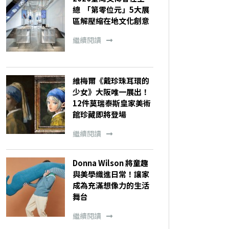
總 「第零位元」5大展
區解壓縮在地文化創意
繼續閱讀
維梅爾《戴珍珠耳環的
少女》大阪唯一展出！
12件莫瑞泰斯皇家美術
館珍藏即將登場
繼續閱讀
Donna Wilson 將童趣
與美學織進日常！讓家
成為充滿想像力的生活
舞台
繼續閱讀