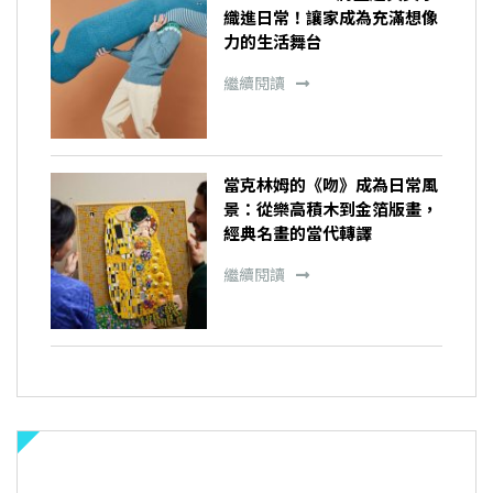
織進日常！讓家成為充滿想像
力的生活舞台
繼續閱讀
當克林姆的《吻》成為日常風
景：從樂高積木到金箔版畫，
經典名畫的當代轉譯
繼續閱讀