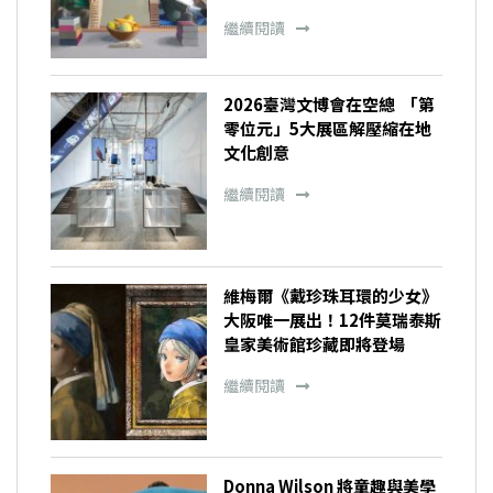
繼續閱讀
2026臺灣文博會在空總 「第
零位元」5大展區解壓縮在地
文化創意
繼續閱讀
維梅爾《戴珍珠耳環的少女》
大阪唯一展出！12件莫瑞泰斯
皇家美術館珍藏即將登場
繼續閱讀
Donna Wilson 將童趣與美學