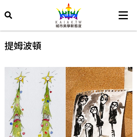
Toggle 
提姆波頓