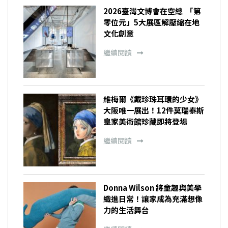
2026臺灣文博會在空總 「第
零位元」5大展區解壓縮在地
文化創意
繼續閱讀
維梅爾《戴珍珠耳環的少女》
大阪唯一展出！12件莫瑞泰斯
皇家美術館珍藏即將登場
繼續閱讀
Donna Wilson 將童趣與美學
織進日常！讓家成為充滿想像
力的生活舞台