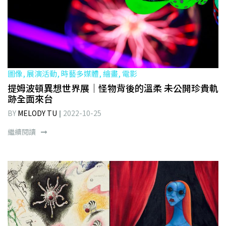
圖像, 展演活動, 時藝多媒體, 繪畫, 電影
提姆波頓異想世界展｜怪物背後的溫柔 未公開珍貴軌
跡全面來台
BY
MELODY TU
2022-10-25
繼續閱讀