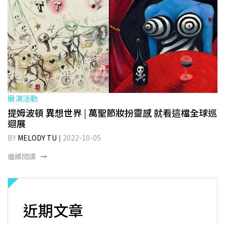
展演活動
提姆波頓 異想世界 | 萬聖節妝扮靈感 就看這檔全球巡
迴展
BY
MELODY TU
2022-10-05
繼續閱讀
近期文章