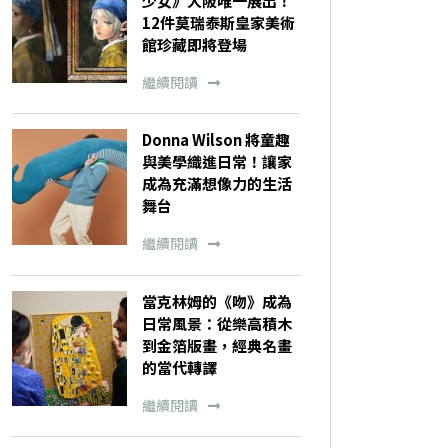
少女》大阪唯一展出！
12件莫瑞泰斯皇家美術
館珍藏即將登場
繼續閱讀
Donna Wilson 將童趣
與美學織進日常！讓家
成為充滿想像力的生活
舞台
繼續閱讀
當克林姆的《吻》成為
日常風景：從樂高積木
到金箔版畫，經典名畫
的當代轉譯
繼續閱讀