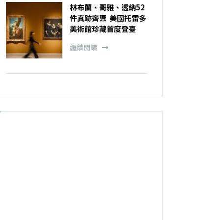
林布蘭、哥雅、透納52
件真跡齊聚 美國托雷多
美術館珍藏首度登臺
繼續閱讀