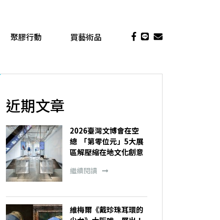
聚膠行動
買藝術品
近期文章
2026臺灣文博會在空
總 「第零位元」5大展
區解壓縮在地文化創意
繼續閱讀
維梅爾《戴珍珠耳環的