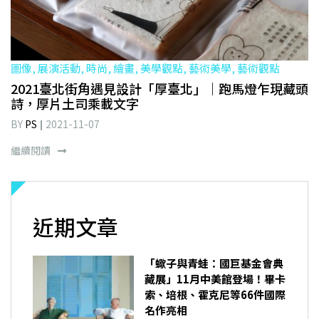
圖像, 展演活動, 時尚, 繪畫, 美學觀點, 藝術美學, 藝術觀點
2021臺北街角遇見設計「厚臺北」｜跑馬燈乍現藏頭
詩，厚片土司乘載文字
BY
PS
2021-11-07
繼續閱讀
近期文章
「蠍子與青蛙：國巨基金會典
藏展」11月中美館登場！畢卡
索、培根、霍克尼等66件國際
名作亮相