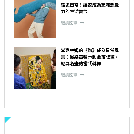
織進日常！讓家成為充滿想像
力的生活舞台
繼續閱讀
當克林姆的《吻》成為日常風
景：從樂高積木到金箔版畫，
經典名畫的當代轉譯
繼續閱讀