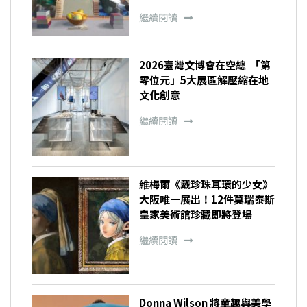
繼續閱讀
2026臺灣文博會在空總 「第
零位元」5大展區解壓縮在地
文化創意
繼續閱讀
維梅爾《戴珍珠耳環的少女》
大阪唯一展出！12件莫瑞泰斯
皇家美術館珍藏即將登場
繼續閱讀
Donna Wilson 將童趣與美學