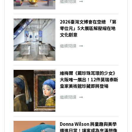
繼續閱讀
2026臺灣文博會在空總 「第
零位元」5大展區解壓縮在地
文化創意
繼續閱讀
維梅爾《戴珍珠耳環的少女》
大阪唯一展出！12件莫瑞泰斯
皇家美術館珍藏即將登場
繼續閱讀
Donna Wilson 將童趣與美學
織進日常！讓家成為充滿想像