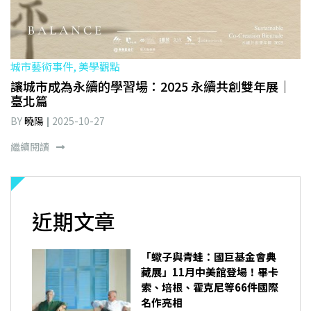
城市藝術事件, 美學觀點
讓城市成為永續的學習場：2025 永續共創雙年展｜
臺北篇
BY
曉陽
2025-10-27
繼續閱讀
近期文章
「蠍子與青蛙：國巨基金會典
藏展」11月中美館登場！畢卡
索、培根、霍克尼等66件國際
名作亮相