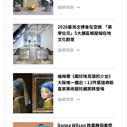
繼續閱讀
2026臺灣文博會在空總 「第
零位元」5大展區解壓縮在地
文化創意
繼續閱讀
維梅爾《戴珍珠耳環的少女》
大阪唯一展出！12件莫瑞泰斯
皇家美術館珍藏即將登場
繼續閱讀
Donna Wilson 將童趣與美學