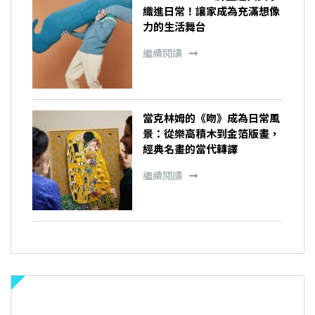
織進日常！讓家成為充滿想像
力的生活舞台
繼續閱讀
當克林姆的《吻》成為日常風
景：從樂高積木到金箔版畫，
經典名畫的當代轉譯
繼續閱讀