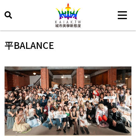
Toggle 
平BALANCE