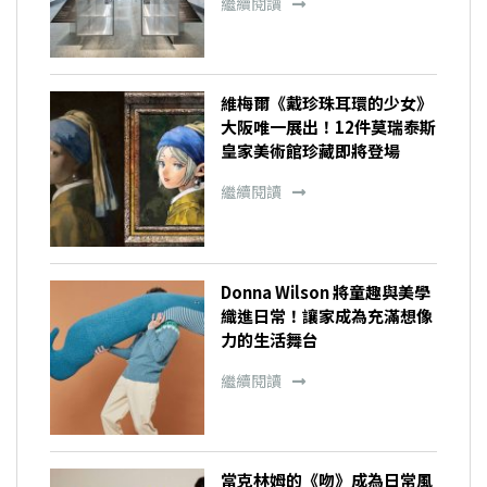
繼續閱讀
維梅爾《戴珍珠耳環的少女》
大阪唯一展出！12件莫瑞泰斯
皇家美術館珍藏即將登場
繼續閱讀
Donna Wilson 將童趣與美學
織進日常！讓家成為充滿想像
力的生活舞台
繼續閱讀
當克林姆的《吻》成為日常風