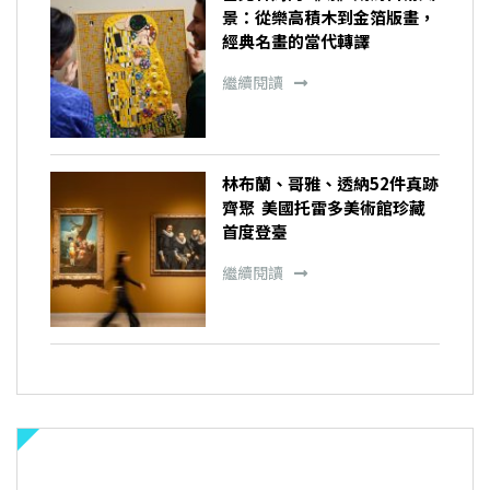
景：從樂高積木到金箔版畫，
經典名畫的當代轉譯
繼續閱讀
林布蘭、哥雅、透納52件真跡
齊聚 美國托雷多美術館珍藏
首度登臺
繼續閱讀