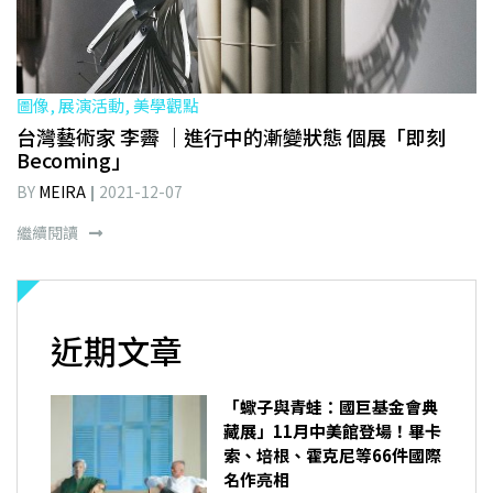
圖像, 展演活動, 美學觀點
台灣藝術家 李霽 ｜進行中的漸變狀態 個展「即刻
Becoming」
BY
MEIRA
2021-12-07
繼續閱讀
近期文章
「蠍子與青蛙：國巨基金會典
藏展」11月中美館登場！畢卡
索、培根、霍克尼等66件國際
名作亮相