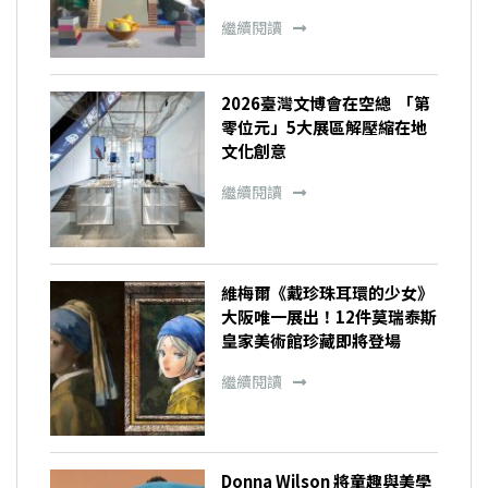
繼續閱讀
2026臺灣文博會在空總 「第
零位元」5大展區解壓縮在地
文化創意
繼續閱讀
維梅爾《戴珍珠耳環的少女》
大阪唯一展出！12件莫瑞泰斯
皇家美術館珍藏即將登場
繼續閱讀
Donna Wilson 將童趣與美學