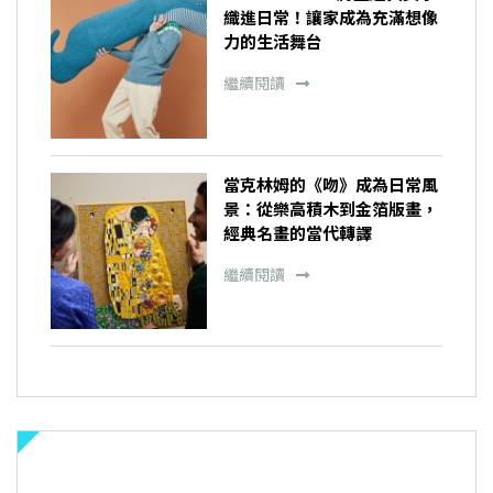
織進日常！讓家成為充滿想像
力的生活舞台
繼續閱讀
當克林姆的《吻》成為日常風
景：從樂高積木到金箔版畫，
經典名畫的當代轉譯
繼續閱讀