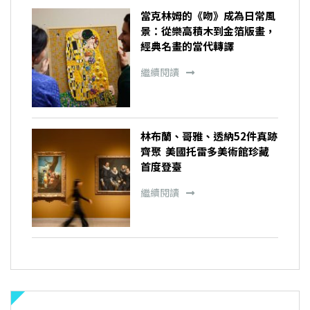
當克林姆的《吻》成為日常風
景：從樂高積木到金箔版畫，
經典名畫的當代轉譯
繼續閱讀
林布蘭、哥雅、透納52件真跡
齊聚 美國托雷多美術館珍藏
首度登臺
繼續閱讀