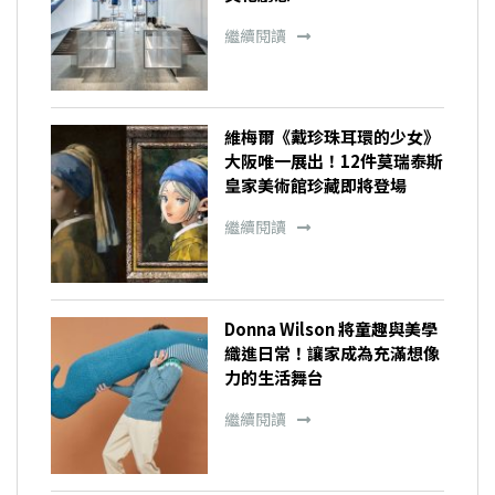
繼續閱讀
維梅爾《戴珍珠耳環的少女》
大阪唯一展出！12件莫瑞泰斯
皇家美術館珍藏即將登場
繼續閱讀
Donna Wilson 將童趣與美學
織進日常！讓家成為充滿想像
力的生活舞台
繼續閱讀