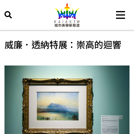
Toggle 
威廉．透納特展：崇高的迴響