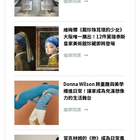
繼續閱讀
維梅爾《戴珍珠耳環的少女》
大阪唯一展出！12件莫瑞泰斯
皇家美術館珍藏即將登場
繼續閱讀
Donna Wilson 將童趣與美學
織進日常！讓家成為充滿想像
力的生活舞台
繼續閱讀
當克林姆的《吻》成為日常風