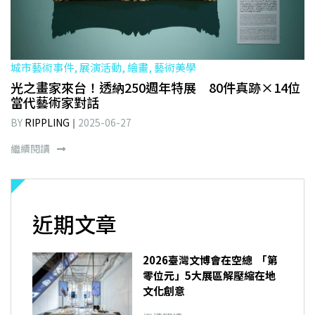
城市藝術事件, 展演活動, 繪畫, 藝術美學
光之畫家來台！透納250週年特展 80件真跡×14位
當代藝術家對話
BY
RIPPLING
2025-06-27
繼續閱讀
近期文章
2026臺灣文博會在空總 「第
零位元」5大展區解壓縮在地
文化創意