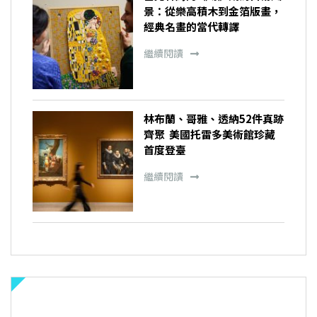
景：從樂高積木到金箔版畫，
經典名畫的當代轉譯
繼續閱讀
林布蘭、哥雅、透納52件真跡
齊聚 美國托雷多美術館珍藏
首度登臺
繼續閱讀